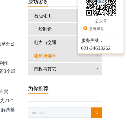
成功案例
石油化工
公众号
一般制造
系统试用
服务热线：
电力与交通
烟草分公
021-34633262
建筑与烟草
利州
市政与其它
苍3个烟
为你推荐
专卖
为21个
，解决基