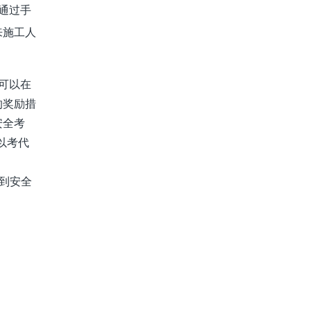
通过手
来施工人
可以在
的奖励措
安全考
以考代
达到安全