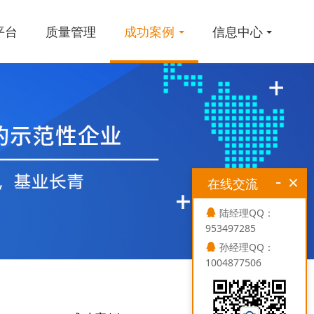
平台
质量管理
成功案例
信息中心
-
×
在线交流
陆经理QQ：
953497285
孙经理QQ：
1004877506