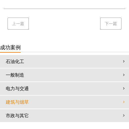
上一篇
下一篇
成功案例
石油化工
一般制造
电力与交通
建筑与烟草
市政与其它