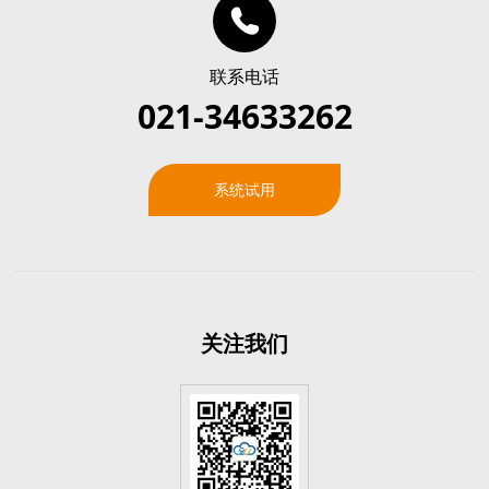
联系我们
联系电话
021-34633262
系统试用
关注我们